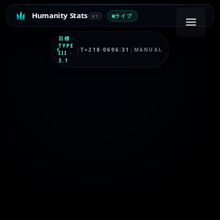
Humanity Stats
ライブ
V1
目標
·
TYPE
|
T+218·0606:31
|
MANUAL
III
·
3.1