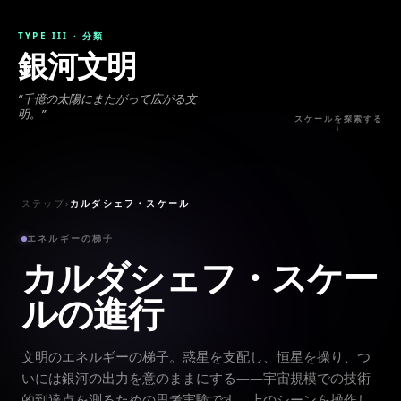
TYPE III
·
分類
銀河文明
“
千億の太陽にまたがって広がる文
明。
”
スケールを探索する
↓
ステップ
›
カルダシェフ・スケール
エネルギーの梯子
カルダシェフ・スケー
ルの進行
文明のエネルギーの梯子。惑星を支配し、恒星を操り、つ
いには銀河の出力を意のままにする——宇宙規模での技術
的到達点を測るための思考実験です。上のシーンを操作し