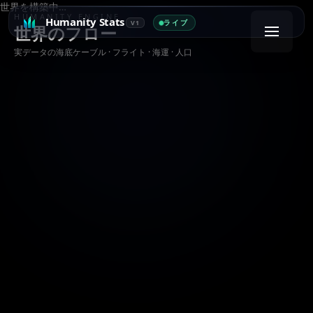
世界を構築中…
HUMANITY ENGINE
Humanity Stats
ライブ
V1
世界のフロー
実データの海底ケーブル · フライト · 海運 · 人口