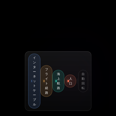
イ
ン
タ
フ
ー
ラ
海
自
ネ
イ
上
人
動
ッ
ト
航
口
回
ト
経
路
転
ケ
路
ー
ブ
ル