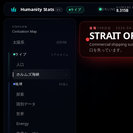
HUMANS 
Humanity Stats
ONLINE
ライブ
V1
8.315B
STATION
速報
108日目 · 2026-0
Civilization Map
STRAIT 
太陽系
惑星8個
Commercial shipping sus
口を失っています。
ライブ
リアルタイム
人口
ホルムズ海峡
›
地球
83億人
探索
国別データ
世界
Energy