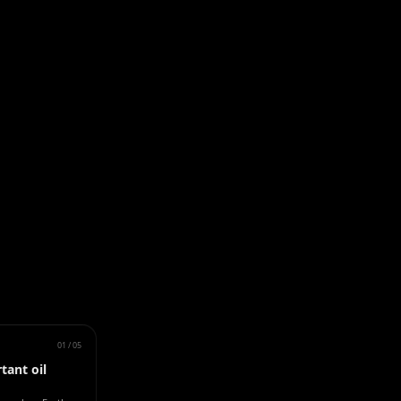
01
/
05
tant oil