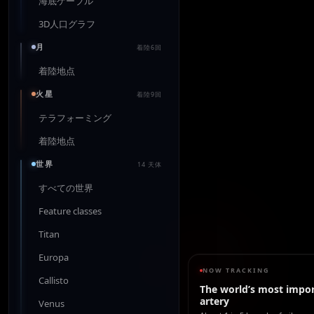
海底ケーブル
3D人口グラフ
月
着陸6回
着陸地点
火星
着陸9回
テラフォーミング
着陸地点
世界
14 天体
すべての世界
Feature classes
Titan
Europa
NOW TRACKING
Callisto
The world’s most impor
artery
Venus