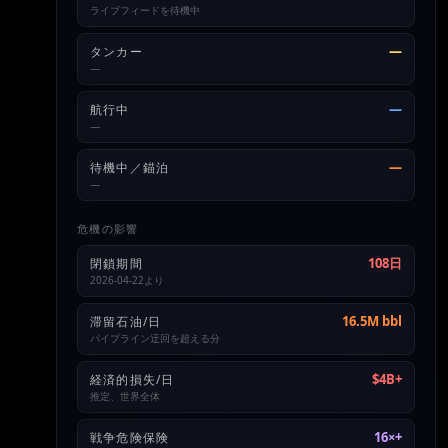
ライブフィードを待機中
—
タンカー
—
—
航行中
—
—
待機中／錨泊
—
危機の影響
108日
閉鎖期間
2026-04-22より
16.5M bbl
滞留石油/日
パイプライン迂回を超える分
$4B+
経済的損失/日
推定、世界全体
16×+
戦争危険保険