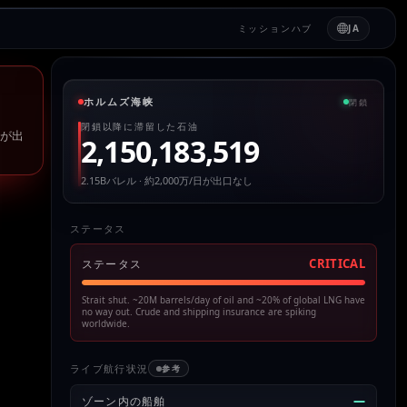
ミッションハブ
JA
ホルムズ海峡
閉鎖
閉鎖以降に滞留した石油
%が出
2,150,183,519
2.15Bバレル · 約2,000万/日が出口なし
ステータス
CRITICAL
ステータス
Strait shut. ~20M barrels/day of oil and ~20% of global LNG have
no way out. Crude and shipping insurance are spiking
worldwide.
ライブ航行状況
参考
—
ゾーン内の船舶