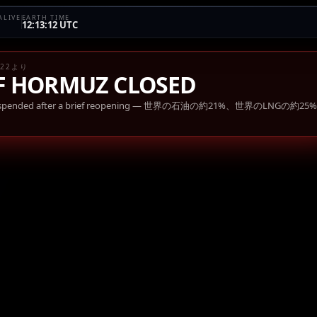
ALIVE
EARTH TIME
12:13:12 UTC
4-22より
OF HORMUZ CLOSED
pended after a brief reopening
—
世界の石油の約21%、世界のLNGの約25