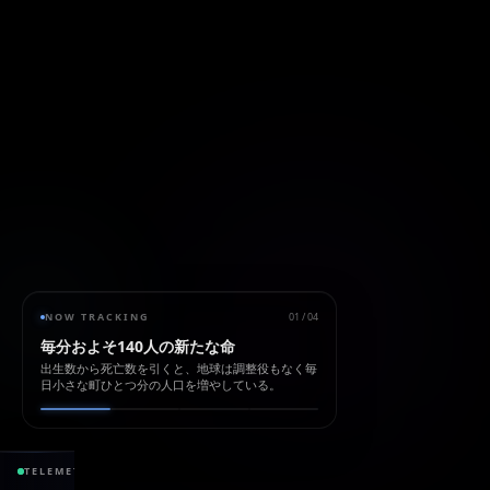
NOW TRACKING
01
/
04
毎分およそ140人の新たな命
出生数から死亡数を引くと、地球は調整役もなく毎
日小さな町ひとつ分の人口を増やしている。
428.50 ppm
+1
TELEMETRY
CO₂ ATMOSPHERE
+2.5 / yr
SEA LEVEL