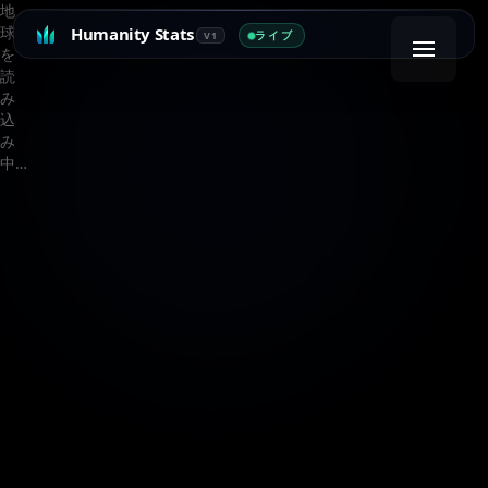
地
球
Humanity Stats
ライブ
V1
を
読
み
込
み
中…