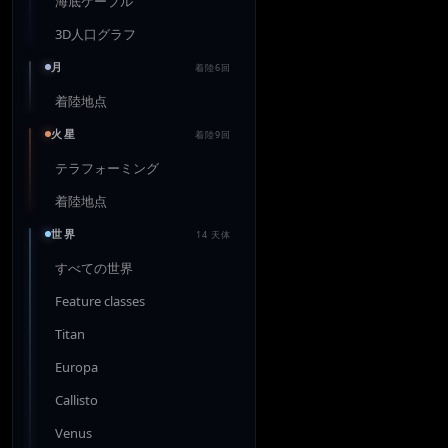
海底ケーブル
3D人口グラフ
月
着陸6回
着陸地点
火星
着陸9回
テラフォーミング
着陸地点
世界
14 天体
すべての世界
Feature classes
Titan
Europa
Callisto
Venus