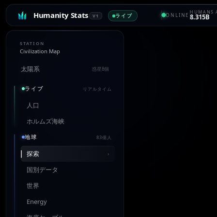
HUMANS 
Humanity Stats
ONLINE
ライブ
V1
8.315B
STATION
Civilization Map
太陽系
惑星8個
ライブ
リアルタイム
人口
ホルムズ海峡
地球
83億人
探索
›
国別データ
世界
Energy