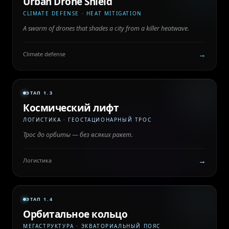
Urban Drone Shield
CLIMATE DEFENSE · HEAT MITIGATION
A swarm of drones that shades a city from a killer heatwave.
→
Climate defense
ЭТАП 1.3
Космический лифт
ЛОГИСТИКА · ГЕОСТАЦИОНАРНЫЙ ТРОС
Трос до орбиты — без всяких ракет.
→
Логистика
ЭТАП 1.4
Орбитальное кольцо
МЕГАСТРУКТУРА · ЭКВАТОРИАЛЬНЫЙ ПОЯС