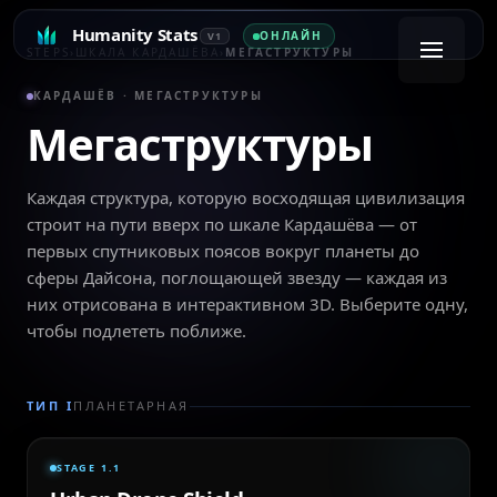
Humanity Stats
ОНЛАЙН
V1
STEPS
›
ШКАЛА КАРДАШЁВА
›
МЕГАСТРУКТУРЫ
КАРДАШЁВ · МЕГАСТРУКТУРЫ
Мегаструктуры
Каждая структура, которую восходящая цивилизация
строит на пути вверх по шкале Кардашёва — от
первых спутниковых поясов вокруг планеты до
сферы Дайсона, поглощающей звезду — каждая из
них отрисована в интерактивном 3D. Выберите одну,
чтобы подлететь поближе.
ТИП I
ПЛАНЕТАРНАЯ
STAGE 1.1