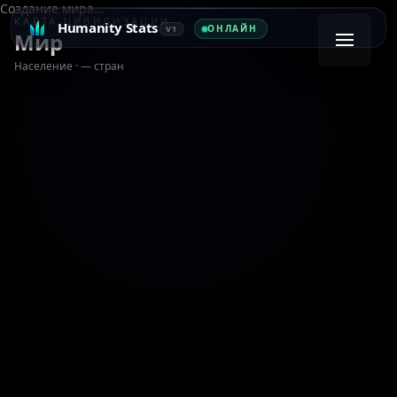
Создание мира…
КАРТА ЦИВИЛИЗАЦИИ
Humanity Stats
ОНЛАЙН
V1
Мир
Население
·
— стран