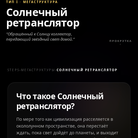
ТИП I
·
МЕГАСТРУКТУРА
Солнечный
ретранслятор
“
Обращённый к Солнцу коллектор,
передающий звёздный свет домой.
”
ПРОКРУТКА
↓
STEPS
›
МЕГАСТРУКТУРЫ
›
СОЛНЕЧНЫЙ РЕТРАНСЛЯТОР
Что такое Солнечный
ретранслятор?
По мере того как цивилизация расселяется в
окололунном пространстве, она перестаёт
ждать, пока свет дойдёт до планеты, и выходит