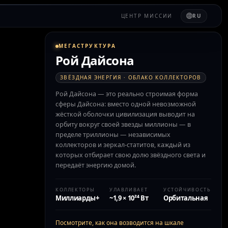
ЦЕНТР МИССИИ
RU
МЕГАСТРУКТУРА
Рой Дайсона
ЗВЁЗДНАЯ ЭНЕРГИЯ · ОБЛАКО КОЛЛЕКТОРОВ
Рой Дайсона — это реально строимая форма
сферы Дайсона: вместо одной невозможной
жёсткой оболочки цивилизация выводит на
орбиту вокруг своей звезды миллионы — в
пределе триллионы — независимых
коллекторов и зеркал-статитов, каждый из
которых отбирает свою долю звёздного света и
передаёт энергию домой.
КОЛЛЕКТОРЫ
УЛАВЛИВАЕТ
УСТОЙЧИВОСТЬ
Миллиарды+
~1,9 × 10²⁴ Вт
Орбитальная
Посмотрите, как она возводится на шкале
→