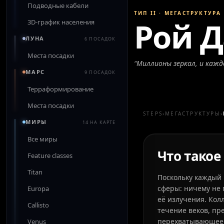
Подводные кабели
ТИП II
·
МЕГАСТРУКТУРА
Рой 
3D-график населения
ЛУНА
6 ПОСАДОК
Места посадки
“
Миллионы зеркал, и каждо
МАРС
9 ПОСАДОК
Терраформирование
Места посадки
STEPS
›
МЕГАСТРУКТУРЫ
›
МИРЫ
14 НА КАРТЕ
Все миры
Что такое
Feature classes
Titan
Поскольку каждый 
сферы: ничему не 
Europa
её излучения. Кол
Callisto
течение веков, пр
перехватывающее 
Venus