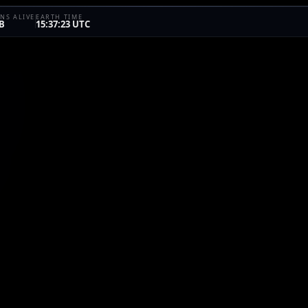
NS ALIVE
EARTH TIME
B
15:37:23 UTC