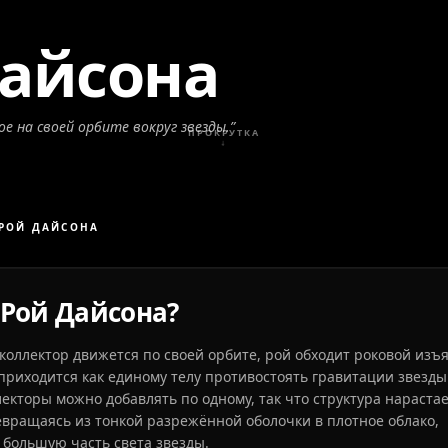
Дайсона
е на своей орбите вокруг звезды.
”
ПРОКРУТКА
↓
РОЙ ДАЙСОНА
 Рой Дайсона?
коллектор движется по своей орбите, рой обходит роковой из
приходится как единому телу противостоять гравитации звезд
лекторы можно добавлять по одному, так что структура нарастае
евращаясь из тонкой разрежённой оболочки в плотное облако,
большую часть света звезды.