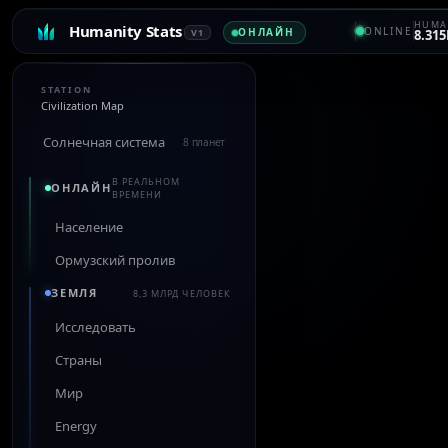
HUMA
Humanity Stats
ONLINE
ОНЛАЙН
V1
8.315
STATION
Civilization Map
Солнечная система
8 планет
В РЕАЛЬНОМ
ОНЛАЙН
ВРЕМЕНИ
Население
Ормузский пролив
ЗЕМЛЯ
8,3 МЛРД ЧЕЛОВЕК
Исследовать
Страны
Мир
Energy