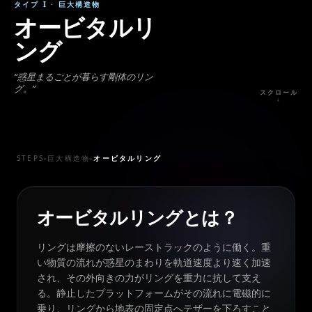
タイプ I
·
巨大構造物
オービタルリ
ング
“
惑星まるごとが暮らす剛体のリン
グ。
”
スクロール
↓
STEPS
›
巨大構造物
›
オービタルリング
オービタルリングとは？
リングは摩擦のないレーストラックのように働く。重
い物質の流れが惑星のまわりを軌道速度より速く加速
され、その外向きの力がリングを重力に抗して支え
る。静止したプラットフォームがその流れに電磁的に
乗り、リングから地表の固定点へテザーを下ろすこと