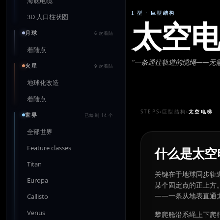
海底电缆
I 型
·
巨型结构
3D 人口柱状图
太空
月球
6 次着陆
着陆点
“
一条通往轨道的缆绳——无
火星
9 次着陆
地球化改造
着陆点
STEPS
›
巨型结构
›
太空电梯
世界
已绘制 14 个
全部世界
Feature classes
什么是太空
Titan
关键在于地球同步轨道
Europa
某个固定点的正上方
——一条从地表直通
Callisto
Venus
攀爬舱沿系绳上下爬