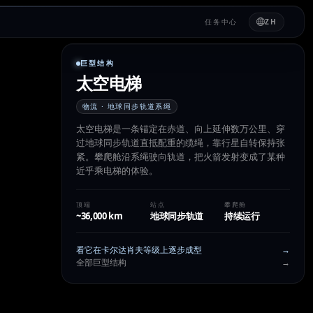
任务中心
ZH
巨型结构
太空电梯
物流 · 地球同步轨道系绳
太空电梯是一条锚定在赤道、向上延伸数万公里、穿
过地球同步轨道直抵配重的缆绳，靠行星自转保持张
紧。攀爬舱沿系绳驶向轨道，把火箭发射变成了某种
近乎乘电梯的体验。
顶端
站点
攀爬舱
~36,000 km
地球同步轨道
持续运行
看它在卡尔达肖夫等级上逐步成型
→
全部巨型结构
→