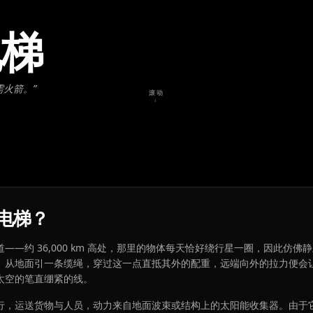
电梯
需火箭。
”
滚动
↓
电梯？
——约 36,000 km 高处，那里的物体每天恰好绕行星一圈，因此仿佛
。从地面引一条缆绳，穿过这一点直抵其外的配重，远端向外的拉力便会
太空的笔直绷紧的线。
行，运送货物与人员，动力来自地面波束或结构上的太阳能收集器。由于