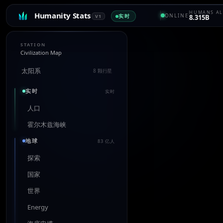
HUMANS AL
Humanity Stats
ONLINE
实时
V1
8.315B
STATION
Civilization Map
太阳系
8 颗行星
实时
实时
人口
霍尔木兹海峡
地球
83 亿人
探索
国家
世界
Energy