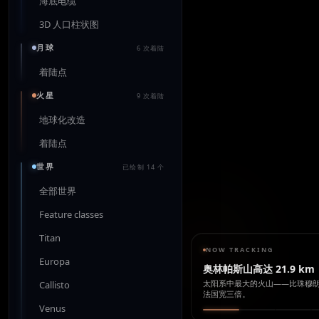
海底电缆
3D 人口柱状图
月球
6 次着陆
着陆点
火星
9 次着陆
地球化改造
着陆点
世界
已绘制 14 个
全部世界
Feature classes
Titan
NOW TRACKING
Europa
奥林帕斯山高达 21.9 km
太阳系中最大的火山——比珠穆朗玛
Callisto
法国宽三倍。
Venus