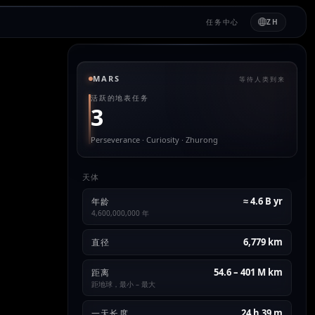
任务中心
ZH
MARS
等待人类到来
活跃的地表任务
3
Perseverance · Curiosity · Zhurong
天体
≈ 4.6 B yr
年龄
4,600,000,000 年
6,779 km
直径
54.6 – 401 M km
距离
距地球，最小 – 最大
24 h 39 m
一天长度