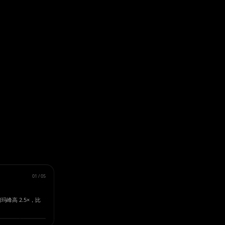
01
/
05
峰高 2.5×，比