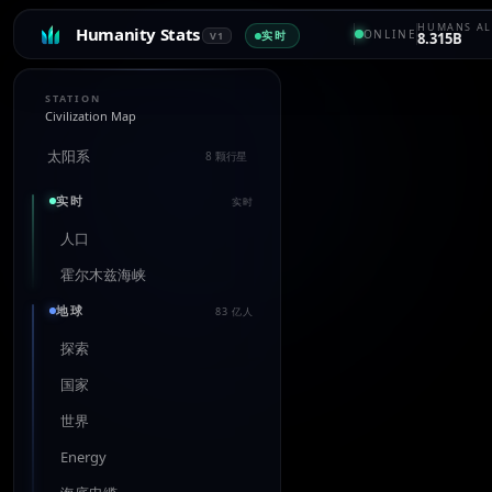
HUMANS AL
Humanity Stats
ONLINE
实时
V1
8.315B
STATION
Civilization Map
太阳系
8 颗行星
实时
实时
人口
霍尔木兹海峡
地球
83 亿人
探索
国家
世界
Energy