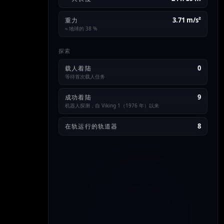
3.71 m/s²
重力
≈ 地球的 38 %
探索
0
载人着陆
等待首次载人任务
9
成功着陆
机器人探测，自 Viking 1（1976 年）以来
8
在轨运行的轨道器