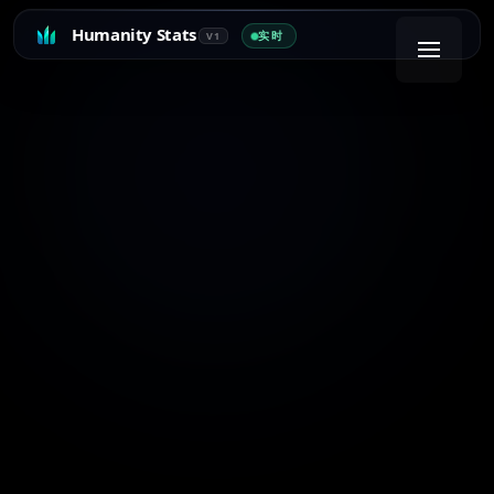
Humanity Stats
实时
V1