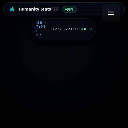
Humanity Stats
实时
V1
目标
·
TYPE
|
T+222·0221:35
|
AUTO
I
·
1.1