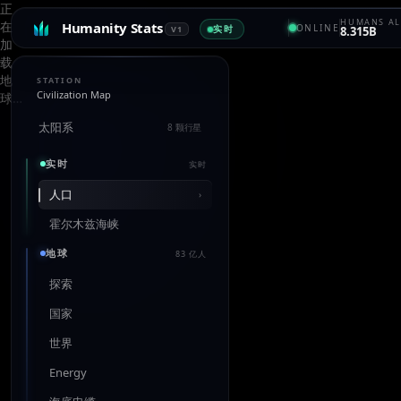
正
HUMANS AL
在
Humanity Stats
ONLINE
实时
V1
8.315B
加
载
地
STATION
Civilization Map
球…
太阳系
8 颗行星
实时
实时
人口
›
霍尔木兹海峡
地球
83 亿人
探索
国家
世界
Energy