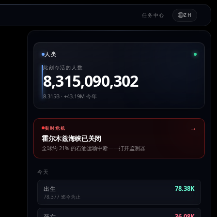
任务中心
ZH
人类
此刻存活的人数
8,315,090,302
8.315B · +43.19M 今年
→
实时危机
霍尔木兹海峡已关闭
全球约 21% 的石油运输中断——打开监测器
今天
78.38K
出生
78,377 迄今为止
36.08K
死亡