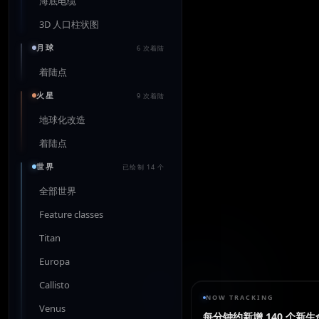
海底电缆
3D 人口柱状图
月球
6 次着陆
着陆点
火星
9 次着陆
地球化改造
着陆点
世界
已绘制 14 个
全部世界
Feature classes
Titan
Europa
Callisto
NOW TRACKING
Venus
每分钟约新增 140 个新生