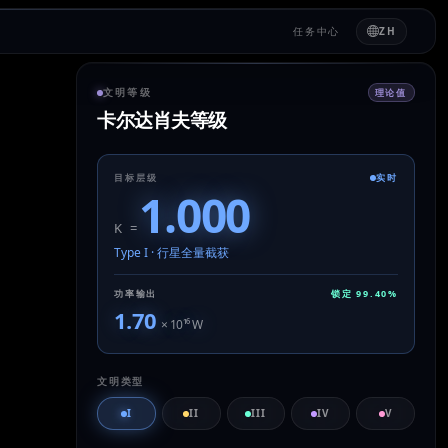
任务中心
ZH
文明等级
理论值
卡尔达肖夫等级
目标层级
实时
1.000
K =
Type I
·
行星全量截获
功率输出
锁定
99.40
%
1.70
× 10
¹⁶
W
文明类型
I
II
III
IV
V