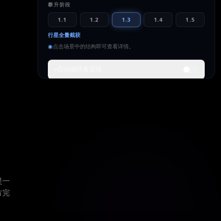
攀升阶段
1.1
1.2
1.3
1.4
1.5
行星全量截获
◉
点击场景中的结构即可查看详情。
自动循环各层级
此层级的含义
抵达地球的每一焦耳——每一个光子、每一阵风、每一
次震颤——都被收集利用。整个世界被连成一个单一的
能量有机体。
全大气层捕获
全球气候调控
闭合物质循环
功率
尺度
预计时间
~10¹⁶
行星
100–200
是一
年
K = 1.00
~12,742 km
方完
自今日起