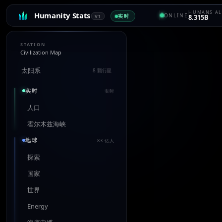
HUMANS AL
Humanity Stats
ONLINE
实时
V1
8.315B
STATION
Civilization Map
太阳系
8 颗行星
实时
实时
人口
霍尔木兹海峡
地球
83 亿人
探索
国家
世界
Energy