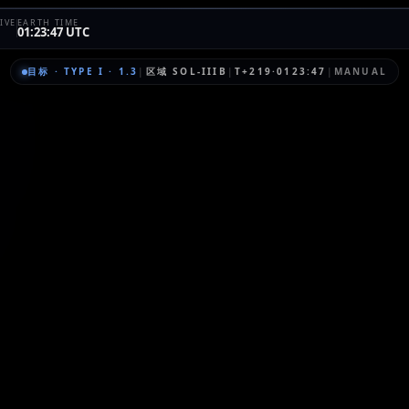
IVE
EARTH TIME
01:23:47 UTC
目标
·
TYPE I
·
1.3
|
区域
SOL-IIIB
|
T+219·0123:47
|
MANUAL