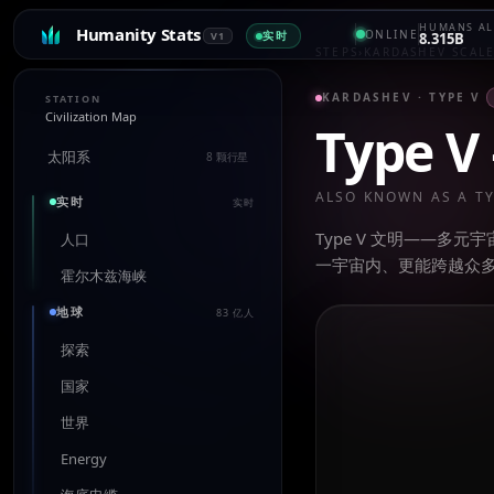
HUMANS AL
Humanity Stats
ONLINE
实时
V1
8.315B
STEPS
›
KARDASHEV SCAL
KARDASHEV ·
TYPE V
STATION
Civilization Map
Type V
太阳系
8 颗行星
ALSO KNOWN AS A T
实时
实时
Type V 文明——
人口
一宇宙内、更能跨越众
霍尔木兹海峡
地球
83 亿人
探索
国家
世界
Energy