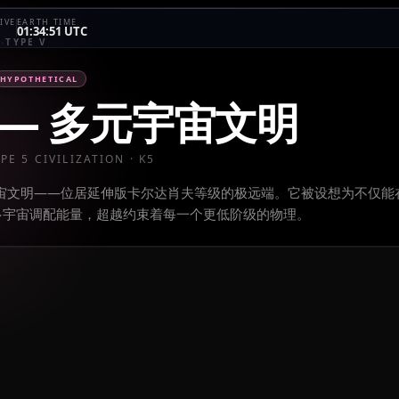
IVE
EARTH TIME
01:34:51 UTC
E
›
TYPE V
HYPOTHETICAL
—
多元宇宙文明
YPE
5
CIVILIZATION · K
5
多元宇宙文明——位居延伸版卡尔达肖夫等级的极远端。它被设想为不仅能
多宇宙调配能量，超越约束着每一个更低阶级的物理。