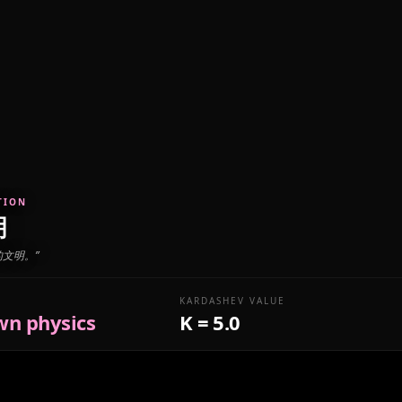
TION
明
的文明。
”
KARDASHEV VALUE
n physics
K = 5.0