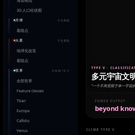
海底电缆
3D 人口柱状图
月球
6 次着陆
着陆点
火星
9 次着陆
地球化改造
着陆点
TYPE V
· CLASSIFICA
世界
已绘制 14 个
多元宇宙文
全部世界
“
一个不再受限于单一宇宙
Feature classes
Titan
POWER OUTPUT
beyond know
Europa
Callisto
CLIMB
TYPE V
Venus