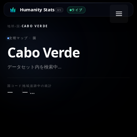
Humanity Stats
ライブ
V1
地球
›
国
›
CABO VERDE
文明マップ · 国
Cabo Verde
データセット内を検索中…
国コード
地域
追跡中の統計
—
—
…