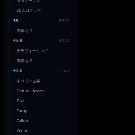
海底ケーブル
3D人口グラフ
月
着陸6回
着陸地点
火星
着陸9回
テラフォーミング
着陸地点
世界
14 天体
すべての世界
Feature classes
Titan
Europa
Callisto
Venus