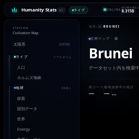
HUMANS 
Humanity Stats
ONLINE
ライブ
V1
8.315B
地球
›
国
›
BRUNEI
STATION
Civilization Map
文明マップ · 国
太陽系
惑星8個
Brunei
ライブ
リアルタイム
人口
データセット内を検索
ホルムズ海峡
国コード
地域
追跡中の統計
地球
83億人
—
—
…
探索
国別データ
世界
Energy