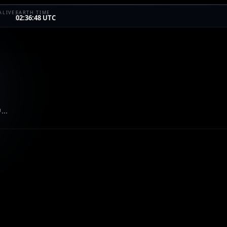
ALIVE
EARTH TIME
02:36:48 UTC
中…