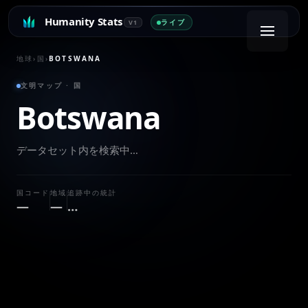
Humanity Stats
ライブ
V1
地球
›
国
›
BOTSWANA
文明マップ · 国
Botswana
データセット内を検索中…
国コード
地域
追跡中の統計
—
—
…