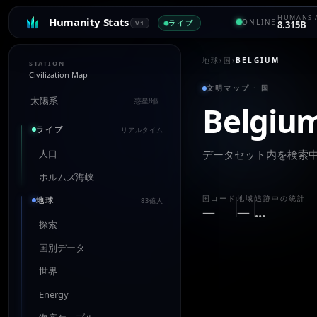
HUMANS 
Humanity Stats
ONLINE
ライブ
V1
8.315B
地球
›
国
›
BELGIUM
STATION
Civilization Map
文明マップ · 国
太陽系
惑星8個
Belgiu
ライブ
リアルタイム
人口
データセット内を検索
ホルムズ海峡
国コード
地域
追跡中の統計
地球
83億人
—
—
…
探索
国別データ
世界
Energy