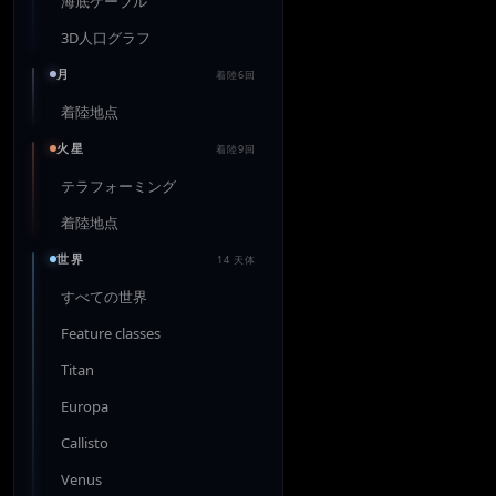
海底ケーブル
3D人口グラフ
月
着陸6回
着陸地点
火星
着陸9回
テラフォーミング
着陸地点
世界
14 天体
すべての世界
Feature classes
Titan
Europa
Callisto
Venus