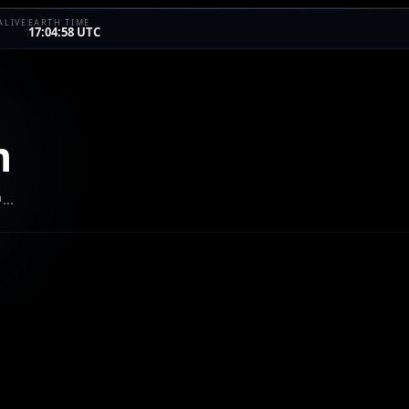
ALIVE
EARTH TIME
17:04:58 UTC
m
中…