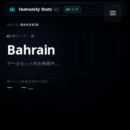
Humanity Stats
ライブ
V1
地球
›
国
›
BAHRAIN
文明マップ · 国
Bahrain
データセット内を検索中…
国コード
地域
追跡中の統計
—
—
…