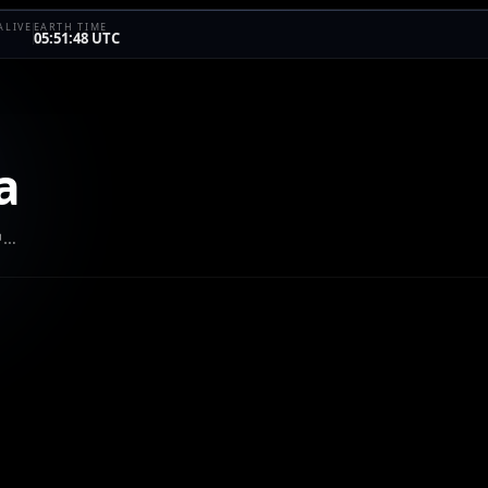
ALIVE
EARTH TIME
05:51:48 UTC
a
中…