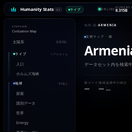
HUMANS 
Humanity Stats
ONLINE
ライブ
V1
8.315B
地球
›
国
›
ARMENIA
STATION
Civilization Map
文明マップ · 国
太陽系
惑星8個
Armeni
ライブ
リアルタイム
人口
データセット内を検索
ホルムズ海峡
国コード
地域
追跡中の統計
地球
83億人
—
—
…
探索
国別データ
世界
Energy