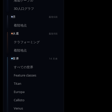
海底ケーブル
3D人口グラフ
月
着陸6回
着陸地点
火星
着陸9回
テラフォーミング
着陸地点
世界
14 天体
すべての世界
Feature classes
Titan
Europa
Callisto
Venus