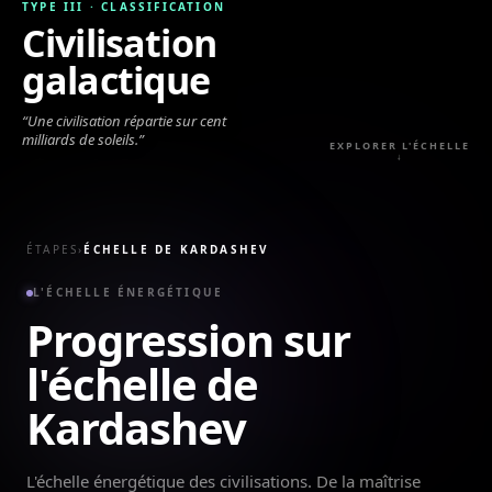
TYPE III
·
CLASSIFICATION
Civilisation
galactique
“
Une civilisation répartie sur cent
milliards de soleils.
”
EXPLORER L'ÉCHELLE
↓
ÉTAPES
›
ÉCHELLE DE KARDASHEV
L'ÉCHELLE ÉNERGÉTIQUE
Progression sur
l'échelle de
Kardashev
L'échelle énergétique des civilisations. De la maîtrise