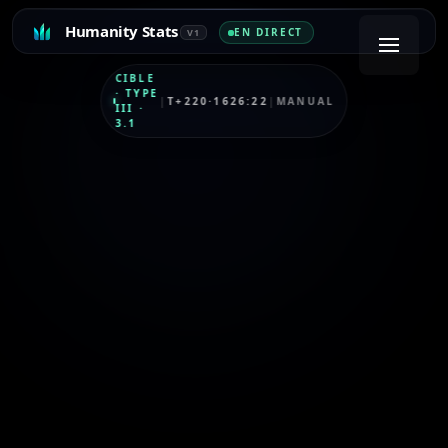
Humanity Stats
EN DIRECT
V1
CIBLE
·
TYPE
|
T+220·1626:22
|
MANUAL
III
·
3.1