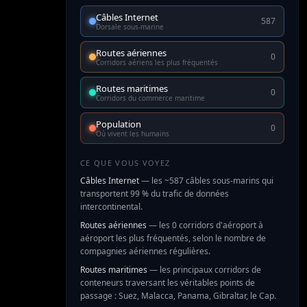
Câbles Internet
587
Dorsale sous-marine
Routes aériennes
0
Corridors aériens les plus fréquentés
Routes maritimes
0
Corridors du commerce maritime
Population
0
Où vivent les humains
CE QUE VOUS VOYEZ
Câbles Internet
—
les ~587 câbles sous-marins qui
transportent 99 % du trafic de données
intercontinental.
Routes aériennes
—
les 0 corridors d'aéroport à
aéroport les plus fréquentés, selon le nombre de
compagnies aériennes régulières.
Routes maritimes
—
les principaux corridors de
conteneurs traversant les véritables points de
passage : Suez, Malacca, Panama, Gibraltar, le Cap.