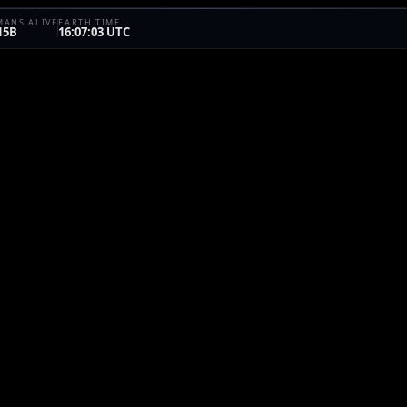
ANS ALIVE
EARTH TIME
15B
16:07:03 UTC