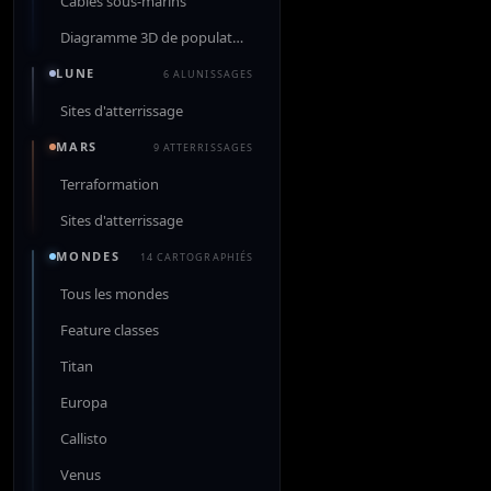
Câbles sous-marins
Diagramme 3D de population
LUNE
6 ALUNISSAGES
Sites d'atterrissage
MARS
9 ATTERRISSAGES
Terraformation
Sites d'atterrissage
MONDES
14 CARTOGRAPHIÉS
Tous les mondes
Feature classes
Titan
Europa
Callisto
Venus