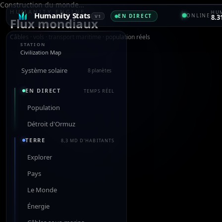
Construction du monde…
HUMANITY ENGINE
HUM
Humanity Stats
ONLINE
EN DIRECT
V1
8.3
Flux mondiaux
Câbles · vols · transport maritime · population réels
STATION
Civilization Map
Système solaire
8 planètes
EN DIRECT
TEMPS RÉEL
Population
Détroit d'Ormuz
TERRE
8,3 MD D'HABITANTS
Explorer
Pays
Le Monde
Énergie