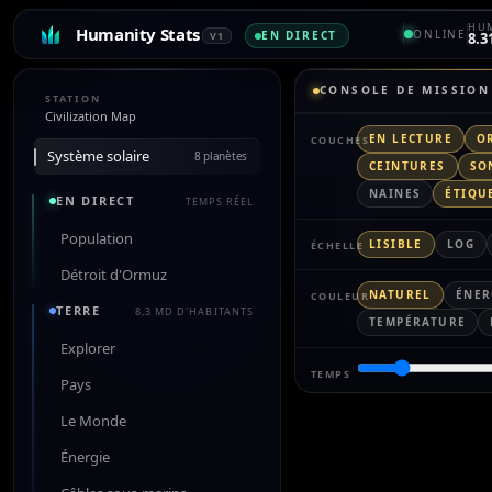
HUM
Humanity Stats
ONLINE
EN DIRECT
V1
8.3
CONSOLE DE MISSION
STATION
Civilization Map
EN LECTURE
O
COUCHES
Système solaire
8 planètes
CEINTURES
SO
NAINES
ÉTIQU
EN DIRECT
TEMPS RÉEL
Population
LISIBLE
LOG
ÉCHELLE
Détroit d'Ormuz
NATUREL
ÉNER
COULEUR
TERRE
8,3 MD D'HABITANTS
TEMPÉRATURE
Explorer
TEMPS
Pays
Le Monde
Énergie