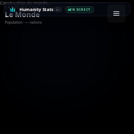
Construction du monde…
CARTE DE LA CIVILISATION
Humanity Stats
EN DIRECT
V1
Le Monde
Population
·
— nations