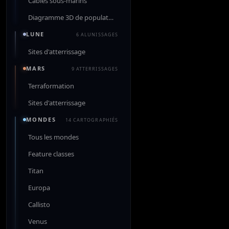
Câbles sous-marins
Diagramme 3D de population
LUNE
6 ALUNISSAGES
Sites d'atterrissage
MARS
9 ATTERRISSAGES
Terraformation
Sites d'atterrissage
MONDES
14 CARTOGRAPHIÉS
Tous les mondes
Feature classes
Titan
Europa
Callisto
Venus