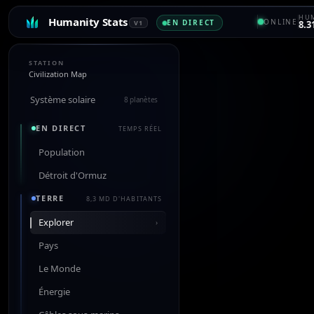
HUM
Humanity Stats
ONLINE
EN DIRECT
V1
8.3
STATION
Civilization Map
Système solaire
8 planètes
EN DIRECT
TEMPS RÉEL
Population
Détroit d'Ormuz
TERRE
8,3 MD D'HABITANTS
Explorer
›
Pays
Le Monde
Énergie