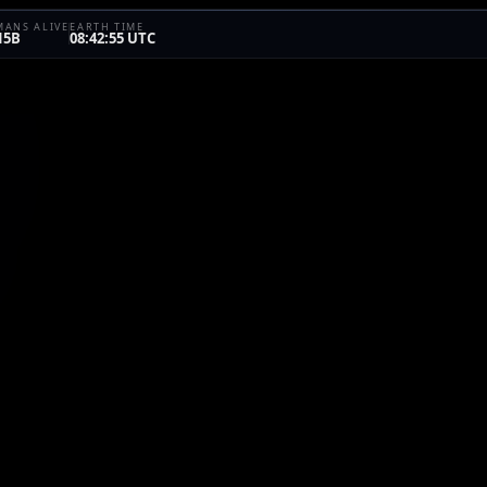
ANS ALIVE
EARTH TIME
15B
08:42:55 UTC