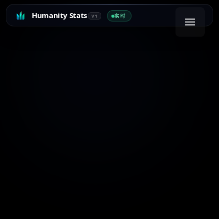
Humanity Stats
实时
V1