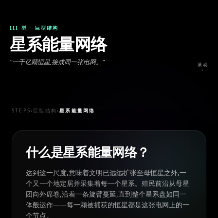
III 型
·
巨型结构
星系能量网络
“
一千亿颗恒星,接成同一张电网。
”
滚动
↓
STEPS
›
巨型结构
›
星系能量网络
什么是星系能量网络？
达到这一尺度,意味着文明已远远扩张至母恒星之外,一
个又一个地定居并采集着每一个星系。殖民前沿从母星
团向外席卷,沿着一条旋臂蔓延,直到整个星系盘如同一
体般运作——每一颗被捕获的恒星都是这张电网上的一
个节点。