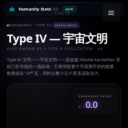
Humanity Stats
实时
V1
STEPS
›
KARDASHEV SCALE
›
TYPE IV
KARDASHEV ·
TYPE IV
SPECULATIVE
Type IV
—
宇宙文明
ALSO KNOWN AS A TYPE
4
CIVILIZATION · K
4
Type IV 文明——宇宙文明——是超越 Nikolai Kardashev 原
始三阶等级的一项延伸。它将驾驭整个可观测宇宙的能量，
数量级在 10⁴⁶ 瓦，同时从数十亿个星系汲取动力。
KARDASHEV VALUE
0.0
K =