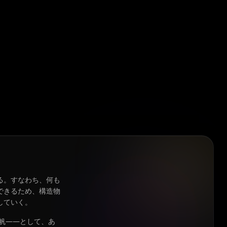
る。すなわち、何も
できるため、構造物
していく。
光帆——として、あ