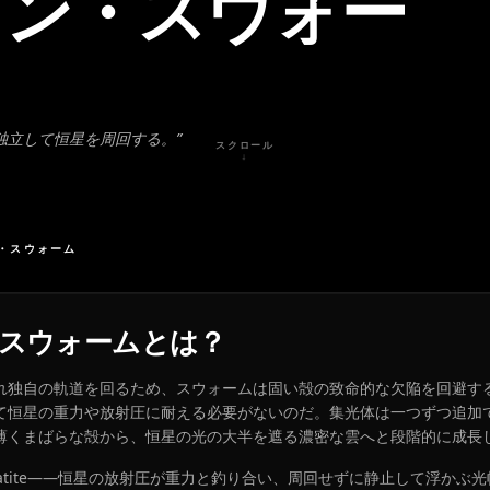
ソン・スウォー
独立して恒星を周回する。
”
スクロール
↓
・スウォーム
スウォームとは？
れ独自の軌道を回るため、スウォームは固い殻の致命的な欠陥を回避す
て恒星の重力や放射圧に耐える必要がないのだ。集光体は一つずつ追加
薄くまばらな殻から、恒星の光の大半を遮る濃密な雲へと段階的に成長
tatite——恒星の放射圧が重力と釣り合い、周回せずに静止して浮かぶ