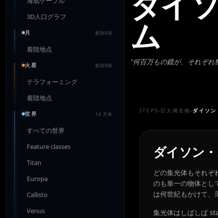
ダイ
海底ケーブル
3D人口グラフ
ム
月
着陸6回
着陸地点
“
何百万もの鏡が、それぞれ
火星
着陸9回
テラフォーミング
着陸地点
STEPS
›
巨大構造物
›
ダイソン
世界
14 天体
すべての世界
Feature classes
ダイソン・
Titan
どの集光体もそれぞ
Europa
のも単一の物体とし
は何世紀もかけて、
Callisto
Venus
集光体はしばしば s