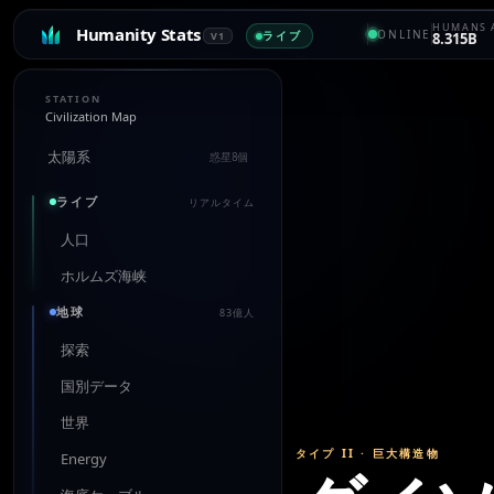
HUMANS 
Humanity Stats
ONLINE
ライブ
V1
8.315B
STATION
Civilization Map
太陽系
惑星8個
ライブ
リアルタイム
人口
ホルムズ海峡
地球
83億人
探索
国別データ
世界
タイプ II
·
巨大構造物
Energy