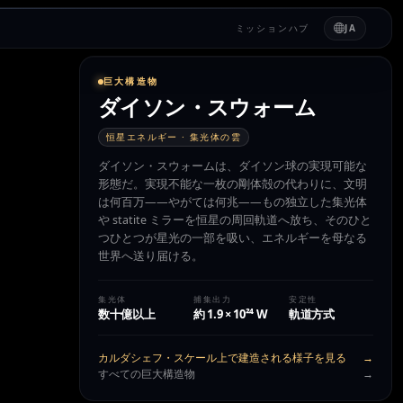
ミッションハブ
JA
巨大構造物
ダイソン・スウォーム
恒星エネルギー · 集光体の雲
ダイソン・スウォームは、ダイソン球の実現可能な
形態だ。実現不能な一枚の剛体殻の代わりに、文明
は何百万——やがては何兆——もの独立した集光体
や statite ミラーを恒星の周回軌道へ放ち、そのひと
つひとつが星光の一部を吸い、エネルギーを母なる
世界へ送り届ける。
集光体
捕集出力
安定性
数十億以上
約 1.9 × 10²⁴ W
軌道方式
カルダシェフ・スケール上で建造される様子を見る
→
すべての巨大構造物
→