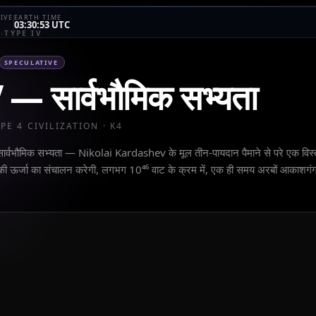
IVE
EARTH TIME
03:30:53 UTC
E
›
TYPE IV
SPECULATIVE
V
—
सार्वभौमिक सभ्यता
YPE
4
CIVILIZATION · K
4
्वभौमिक सभ्यता — Nikolai Kardashev के मूल तीन-पायदान पैमाने से परे एक विस्
ांड की ऊर्जा का संचालन करेगी, लगभग 10⁴⁶ वाट के क्रम में, एक ही समय अरबों आकाशगं