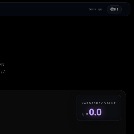
मिशन हब
HI
तार
गाओं
KARDASHEV VALUE
0.0
K =