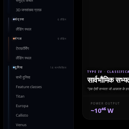
समुद्री केबल
3D जनसंख्या ग्राफ़
चंद्रमा
6 लैंडिंग
लैंडिंग स्थल
मंगल
9 लैंडिंग
टेराफ़ॉर्मिंग
लैंडिंग स्थल
दुनिया
14 मानचित्रित
TYPE IV
· CLASSIFIC
सभी दुनिया
सार्वभौमिक सभ्य
Feature classes
“
एक ऐसी सभ्यता जो आकाश के हर ता
Titan
POWER OUTPUT
Europa
~10⁴⁶ W
Callisto
Venus