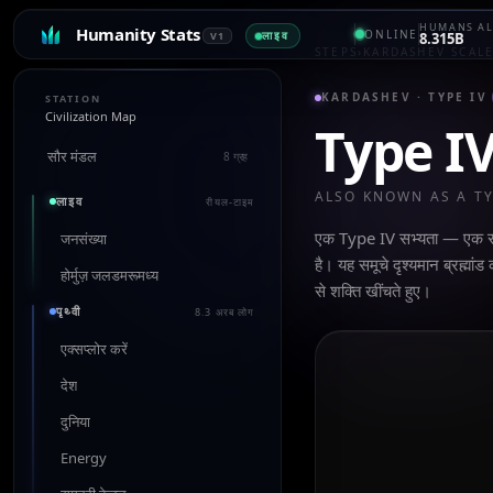
HUMANS AL
Humanity Stats
ONLINE
लाइव
V1
8.315B
STEPS
›
KARDASHEV SCAL
KARDASHEV ·
TYPE IV
STATION
Civilization Map
Type I
सौर मंडल
8 ग्रह
ALSO KNOWN AS A T
लाइव
रीयल-टाइम
एक Type IV सभ्यता — एक सार
जनसंख्या
है। यह समूचे दृश्यमान ब्रह्म
होर्मुज़ जलडमरूमध्य
से शक्ति खींचते हुए।
पृथ्वी
8.3 अरब लोग
एक्सप्लोर करें
देश
दुनिया
Energy