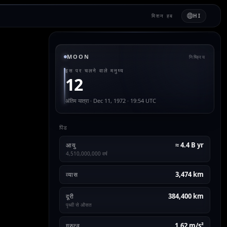
मिशन हब
HI
MOON
निष्क्रिय
इस पर चलने वाले मनुष्य
12
अंतिम यात्रा · Dec 11, 1972 · 19:54 UTC
पिंड
≈ 4.4 B yr
आयु
4,510,000,000 वर्ष
3,474 km
व्यास
384,400 km
दूरी
पृथ्वी से औसत
1.62 m/s²
गुरुत्व