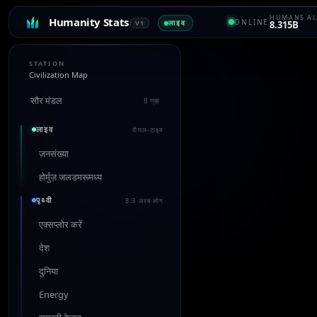
HUMANS AL
Humanity Stats
ONLINE
लाइव
V1
8.315B
STATION
Civilization Map
सौर मंडल
8 ग्रह
लाइव
रीयल-टाइम
जनसंख्या
होर्मुज़ जलडमरूमध्य
पृथ्वी
8.3 अरब लोग
एक्सप्लोर करें
देश
दुनिया
Energy