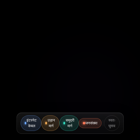
इंटरनेट
उड़ान
समुद्री
स्वतः
जनसंख्या
केबल
मार्ग
मार्ग
घुमाव