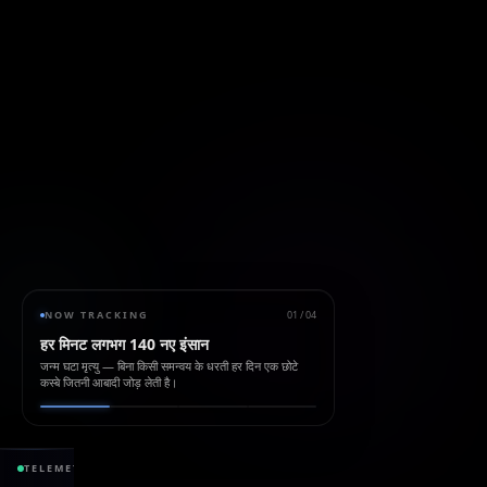
NOW TRACKING
01
/
04
हर मिनट लगभग 140 नए इंसान
जन्म घटा मृत्यु — बिना किसी समन्वय के धरती हर दिन एक छोटे
कस्बे जितनी आबादी जोड़ लेती है।
428.51 ppm
+1
TELEMETRY
CO₂ ATMOSPHERE
+2.5 / yr
SEA LEVEL