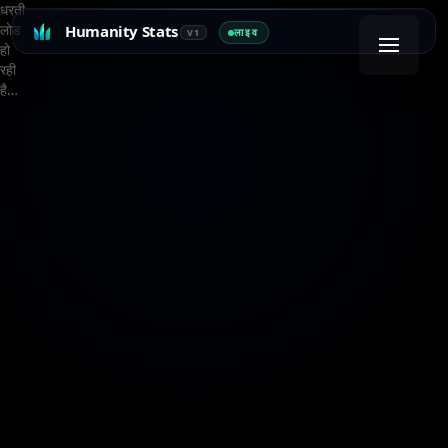
धरती
लोड
Humanity Stats
लाइव
V1
हो
रही
है…