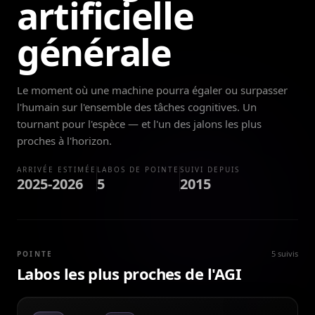
artificielle
générale
Le moment où une machine pourra égaler ou surpasser
l'humain sur l'ensemble des tâches cognitives. Un
tournant pour l'espèce — et l'un des jalons les plus
proches à l'horizon.
ARRIVÉE ESTIMÉE
LABOS DE POINTE
SUIVI DEPUIS
2025-2026
5
2015
5 suivis
POINTE
Labos les plus proches de l'AGI