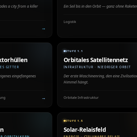
des a city from a killer
Ein Seil bis in den Orbit — ganz ohne Rakete
Logistik
→
STUFE 1.1
ktorhüllen
Orbitales Satellitennetz
ES GITTER
INFRASTRUKTUR · NIEDRIGER ORBIT
n eigenes eingefangenes
Der erste Maschinenring, den eine Zivilisatio
Himmel hängt.
→
sung
Orbitale Infrastruktur
STUFE 1.5
rn
Solar-Relaisfeld
ER ORBITALKERN
ENERGIE · CISLUNARES RELAIS