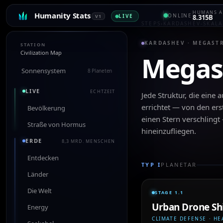
HUMANS A
Humanity Stats
ONLINE
LIVE
V1
8.315B
STEPS
›
KARDASHEV-SKALA
KARDASHEV · MEGAST
STATION
Civilization Map
Megas
Sonnensystem
8 Planeten
LIVE
ECHTZEIT
Jede Struktur, die eine
errichtet — von den ers
Bevölkerung
einen Stern verschlingt
Straße von Hormus
hineinzufliegen.
ERDE
8,3 MRD. MENSCHEN
Entdecken
TYP I
PLANETAR
Länder
Die Welt
STAGE 1.1
Urban Drone Sh
Energy
CLIMATE DEFENSE · HE