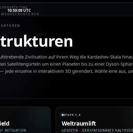
LIVE
EARTH TIME
10:59:09 UTC
›
MEGASTRUKTUREN
RUKTUREN
trukturen
 aufstrebende Zivilisation auf ihrem Weg die Kardashev-Skala hina
ten Satellitengürteln um einen Planeten bis zu einer Dyson-Sphär
 — jede einzelne in interaktivem 3D gerendert. Wähle eine aus, u
STUFE 1.3
ield
Weltraumlift
AT MITIGATION
LOGISTIK · GEOSTATIONÄRES HALTESEI