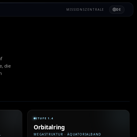
MISSIONSZENTRALE
DE
uf
e, die
m
STUFE 1.4
Orbitalring
L
MEGASTRUKTUR · ÄQUATORIALBAND