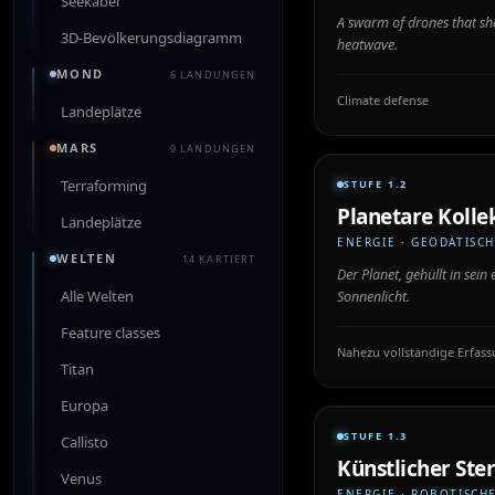
Seekabel
A swarm of drones that sha
3D-Bevölkerungsdiagramm
heatwave.
MOND
6 LANDUNGEN
Climate defense
Landeplätze
MARS
9 LANDUNGEN
Terraforming
STUFE 1.2
Planetare Kolle
Landeplätze
ENERGIE · GEODÄTISCH
WELTEN
14 KARTIERT
Der Planet, gehüllt in sei
Alle Welten
Sonnenlicht.
Feature classes
Nahezu vollständige Erfas
Titan
Europa
STUFE 1.3
Callisto
Künstlicher Ste
Venus
ENERGIE · ROBOTISCH