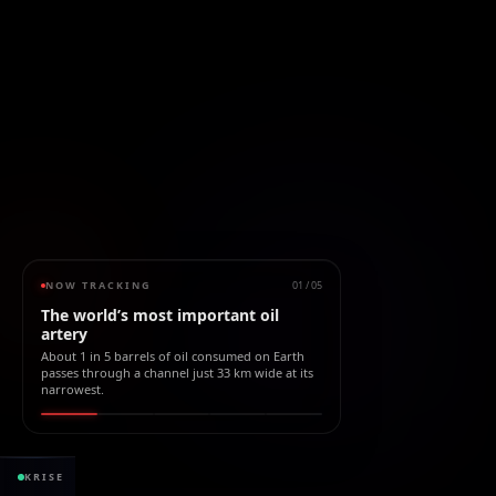
NOW TRACKING
01
/
05
The world’s most important oil
artery
About 1 in 5 barrels of oil consumed on Earth
passes through a channel just 33 km wide at its
narrowest.
2.16B bbl
KRISE
ÖL GESTRANDET
seit der Sperrung
WERT BLOCKIE