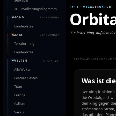
Seekabel
TYP I
·
MEGASTRUKTUR
3D-Bevölkerungsdiagramm
Orbita
MOND
6 LANDUNGEN
Landeplätze
“
Ein fester Ring, auf dem der
MARS
9 LANDUNGEN
Terraforming
Landeplätze
STEPS
›
MEGASTRUKTURE
WELTEN
14 KARTIERT
Alle Welten
Feature classes
Was ist die
Titan
Der Ring funktionie
Europa
die Orbitalgeschwi
den Ring gegen die 
Callisto
strömenden Strom, 
Venus
das gibt dem Planet