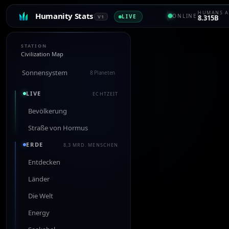
HUMANS A
Humanity Stats
ONLINE
LIVE
V1
8.315B
STATION
Civilization Map
Sonnensystem
8 Planeten
LIVE
ECHTZEIT
Bevölkerung
Straße von Hormus
ERDE
8,3 MRD. MENSCHEN
Entdecken
Länder
Die Welt
Energy