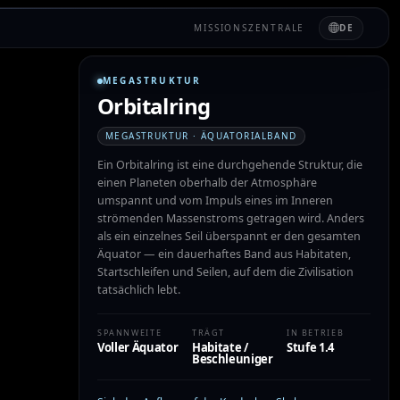
MISSIONSZENTRALE
DE
MEGASTRUKTUR
Orbitalring
MEGASTRUKTUR · ÄQUATORIALBAND
Ein Orbitalring ist eine durchgehende Struktur, die
einen Planeten oberhalb der Atmosphäre
umspannt und vom Impuls eines im Inneren
strömenden Massenstroms getragen wird. Anders
als ein einzelnes Seil überspannt er den gesamten
Äquator — ein dauerhaftes Band aus Habitaten,
Startschleifen und Seilen, auf dem die Zivilisation
tatsächlich lebt.
SPANNWEITE
TRÄGT
IN BETRIEB
Voller Äquator
Habitate /
Stufe 1.4
Beschleuniger