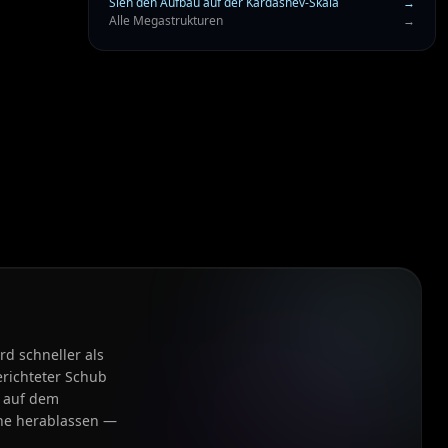
Sieh den Aufbau auf der Kardashev-Skala
→
Alle Megastrukturen
→
rd schneller als
erichteter Schub
h auf dem
che herablassen —