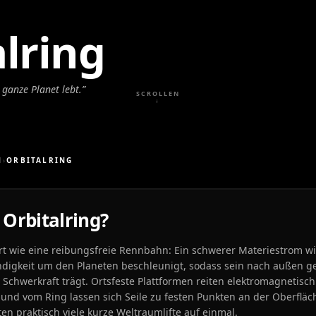
lring
 ganze Planet lebt.
”
SCROLLEN
↓
N
›
ORBITALRING
 Orbitalring?
rt wie eine reibungsfreie Rennbahn: Ein schwerer Materiestrom wi
ndigkeit um den Planeten beschleunigt, sodass sein nach außen g
Schwerkraft trägt. Ortsfeste Plattformen reiten elektromagnetisc
und vom Ring lassen sich Seile zu festen Punkten an der Oberflä
en praktisch viele kurze Weltraumlifte auf einmal.