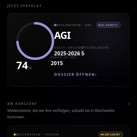
JETZT VERFOLGT
MEILENSTEIN
· AGI
IN ARBEIT
AGI
GESCH. ANKUNFT
SPITZENLABORE
2025-2026
5
VERFOLGT SEIT
74
2015
%
DOSSIER ÖFFNEN
›
3
AM HORIZONT
Meilensteine, die wir live verfolgen, sobald sie in Reichweite
kommen.
MEILENSTEIN
·
FUSION
HORIZONT