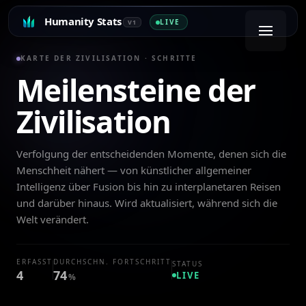
Humanity Stats
LIVE
V1
KARTE DER ZIVILISATION · SCHRITTE
Meilensteine der
Zivilisation
Verfolgung der entscheidenden Momente, denen sich die
Menschheit nähert — von künstlicher allgemeiner
Intelligenz über Fusion bis hin zu interplanetaren Reisen
und darüber hinaus. Wird aktualisiert, während sich die
Welt verändert.
ERFASST
DURCHSCHN. FORTSCHRITT
STATUS
4
74
LIVE
%