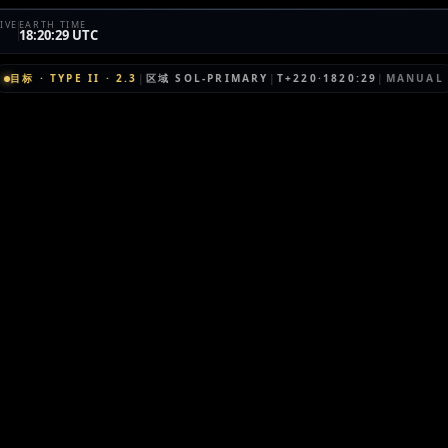
IVE
EARTH TIME
18:20:29 UTC
目标
·
TYPE II
·
2.3
|
区域
SOL-PRIMARY
|
T+220·1820:29
|
MANUAL