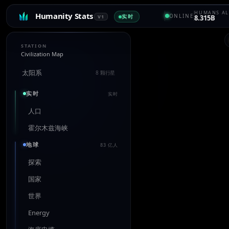
HUMANS AL
Humanity Stats
ONLINE
实时
V1
8.315B
STATION
Civilization Map
太阳系
8 颗行星
实时
实时
人口
霍尔木兹海峡
地球
83 亿人
探索
国家
世界
Energy