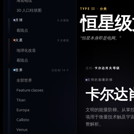
海底电缆
TYPE II
·
分类
3D 人口柱状图
恒星级
月球
6 次着陆
着陆点
“
恒星本身即是电网。
”
火星
9 次着陆
地球化改造
着陆点
进程
›
卡尔达肖夫等级
世界
已绘制 14 个
全部世界
文明的能量阶梯
卡尔达
Feature classes
Titan
文明的能量阶梯。从掌
Europa
项用于衡量技术触及宇
Callisto
整解析。
Venus