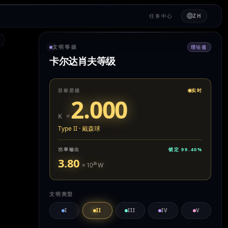
任务中心
ZH
文明等级
理论值
卡尔达肖夫等级
目标层级
实时
2.000
K =
Type II
·
戴森球
功率输出
锁定
99.40
%
3.80
× 10
²⁶
W
文明类型
I
II
III
IV
V