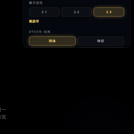
攀升阶段
2.1
2.2
2.3
戴森球
DYSON 结构
球体
蜂群
环带
气泡
建造进度
自动
自动循环各层级
能量通量
是一
方完
剖面视图
此层级的含义