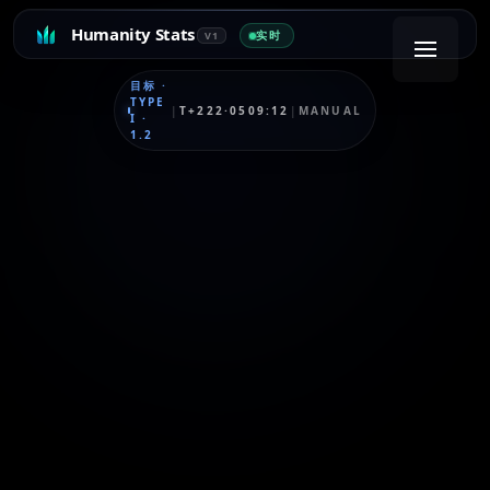
Humanity Stats
实时
V1
目标
·
TYPE
|
T+222·0509:12
|
MANUAL
I
·
1.2