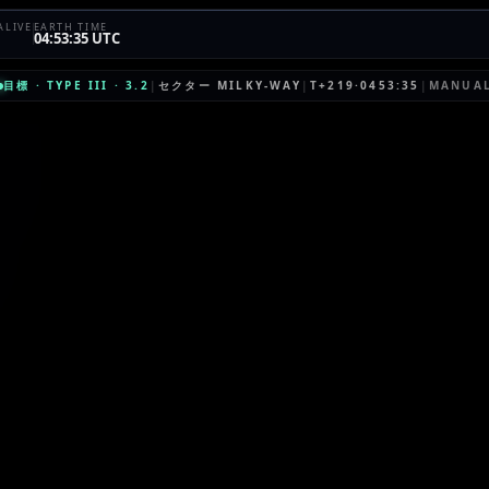
ALIVE
EARTH TIME
04:53:35 UTC
目標
·
TYPE III
·
3.2
|
セクター
MILKY-WAY
|
T+219·0453:35
|
MANUA