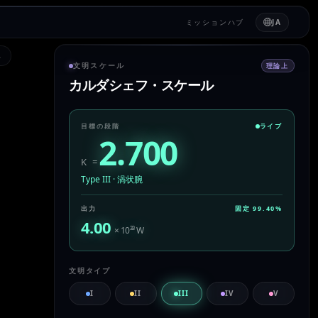
ミッションハブ
JA
L
文明スケール
理論上
カルダシェフ・スケール
目標の段階
ライブ
2.700
K =
Type III
·
渦状腕
出力
固定
99.40
%
4.00
× 10
³³
W
文明タイプ
I
II
III
IV
V