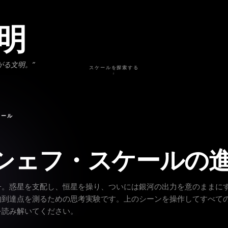
明
がる文明。
”
スケールを探索する
↓
ケール
シェフ・スケールの
子。惑星を支配し、恒星を操り、ついには銀河の出力を意のままに
的到達点を測るための思考実験です。上のシーンを操作してすべて
を読み解いてください。