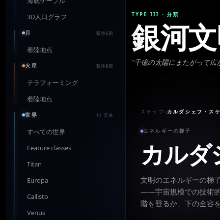
海底ケーブル
TYPE III
·
分類
3D人口グラフ
銀河文
月
着陸6回
着陸地点
“
千億の太陽にまたがって広
火星
着陸9回
テラフォーミング
着陸地点
ステップ
›
カルダシェフ・ス
世界
14 天体
すべての世界
エネルギーの梯子
カルダ
Feature classes
Titan
文明のエネルギーの梯
Europa
——宇宙規模での技術
Callisto
階を登るか、下の全容
Venus