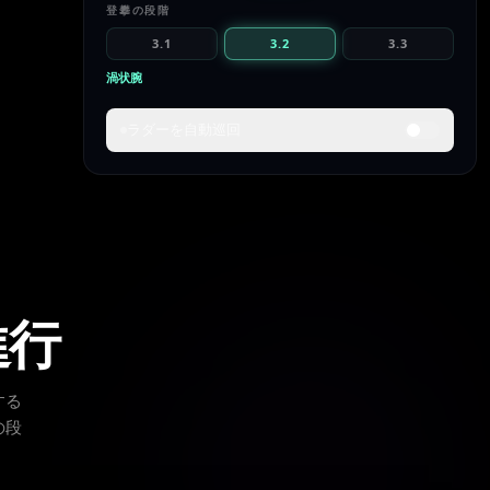
登攀の段階
3.1
3.2
3.3
渦状腕
ラダーを自動巡回
この段階が意味するもの
渦状腕がまるごと定住され、スターリフティングが行
われる。植民のフロンティアが数千万の太陽へと外側
へ押し広がる。
銀河全域への定住
スターリフティング
キロノヴァ規模の工学
進行
出力
スケール
到達予測
~10³³
銀河
推測上
する
K = 2.70
~10¹¹ 個の恒星
理論上のみ
の段