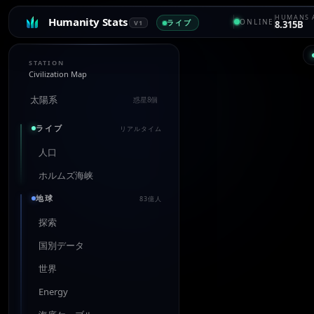
HUMANS 
Humanity Stats
ONLINE
ライブ
V1
8.315B
STATION
Civilization Map
太陽系
惑星8個
ライブ
リアルタイム
人口
ホルムズ海峡
地球
83億人
探索
国別データ
世界
Energy