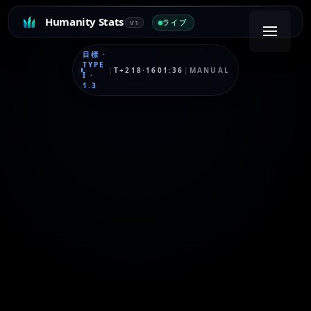
Humanity Stats
ライブ
V1
目標
·
TYPE
|
T+218·1601:36
|
MANUAL
I
·
1.3