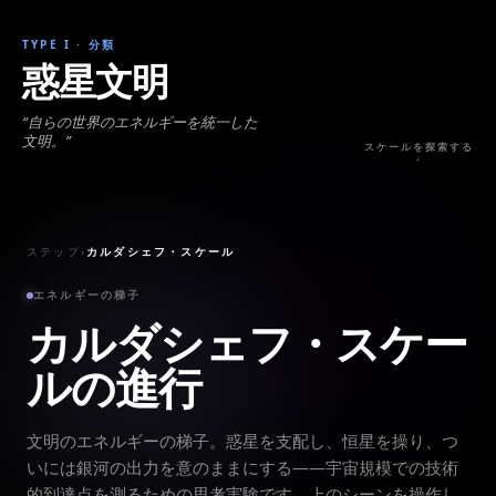
TYPE I
·
分類
惑星文明
“
自らの世界のエネルギーを統一した
文明。
”
スケールを探索する
↓
ステップ
›
カルダシェフ・スケール
エネルギーの梯子
カルダシェフ・スケー
ルの進行
文明のエネルギーの梯子。惑星を支配し、恒星を操り、つ
いには銀河の出力を意のままにする——宇宙規模での技術
的到達点を測るための思考実験です。上のシーンを操作し