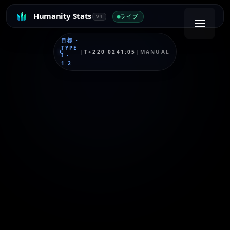
Humanity Stats
ライブ
V1
目標
·
TYPE
|
T+220·0241:05
|
MANUAL
I
·
1.2