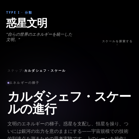
TYPE I
·
分類
惑星文明
“
自らの世界のエネルギーを統一した
文明。
”
スケールを探索する
↓
ステップ
›
カルダシェフ・スケール
エネルギーの梯子
カルダシェフ・スケー
ルの進行
文明のエネルギーの梯子。惑星を支配し、恒星を操り、つ
いには銀河の出力を意のままにする——宇宙規模での技術
的到達点を測るための思考実験です。上のシーンを操作し