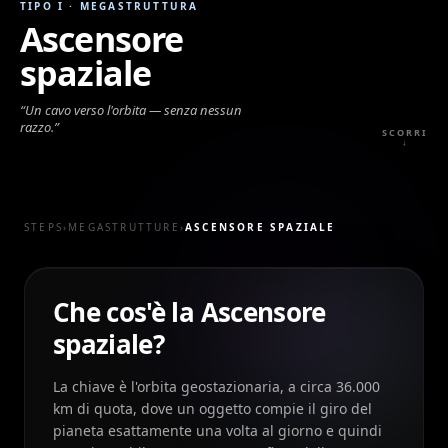
TIPO I
·
MEGASTRUTTURA
Ascensore
spaziale
“
Un cavo verso l'orbita — senza nessun
razzo.
”
SCORRI
↓
STEPS
›
MEGASTRUTTURE
›
ASCENSORE SPAZIALE
Che cos'è la Ascensore
spaziale?
La chiave è l'orbita geostazionaria, a circa 36.000
km di quota, dove un oggetto compie il giro del
pianeta esattamente una volta al giorno e quindi