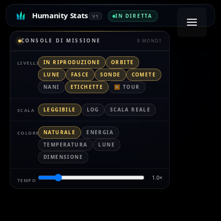
Humanity Stats
IN DIRETTA
V1
CONSOLE DI MISSIONE
8 MONDI
IN RIPRODUZIONE
ORBITE
LIVELLI
LUNE
FASCE
SONDE
COMETE
NANI
ETICHETTE
▶ TOUR
LEGGIBILE
LOG
SCALA REALE
SCALA
NATURALE
ENERGIA
COLORE
TEMPERATURA
LUNE
DIMENSIONE
1.0
×
TEMPO