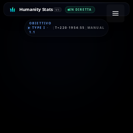
Humanity Stats
IN DIRETTA
V1
OBIETTIVO
·
TYPE I
·
|
T+220·1954:55
|
MANUAL
1.1