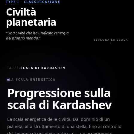
TYPE I
·
CLASSIFICAZIONE
Civiltà
planetaria
“
Una civiltà che ha unificato l'energia
del proprio mondo.
”
ESPLORA LA SCALA
↓
TAPPE
›
SCALA DI KARDASHEV
LA SCALA ENERGETICA
Progressione sulla
scala di Kardashev
La scala energetica delle civiltà. Dal dominio di un
pianeta, allo sfruttamento di una stella, fino al controllo
dell'energia di un'intera galassia — un esperimento