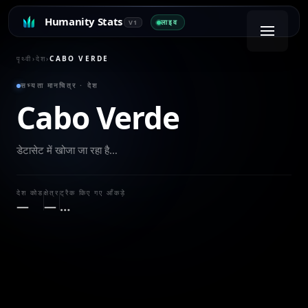
Humanity Stats
लाइव
V1
पृथ्वी
›
देश
›
CABO VERDE
सभ्यता मानचित्र · देश
Cabo Verde
डेटासेट में खोजा जा रहा है…
देश कोड
क्षेत्र
ट्रैक किए गए आँकड़े
—
—
…