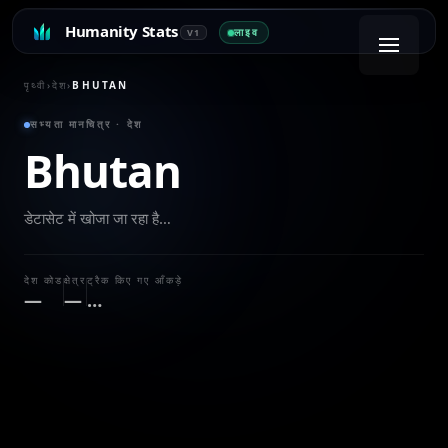
Humanity Stats
लाइव
V1
पृथ्वी
›
देश
›
BHUTAN
सभ्यता मानचित्र · देश
Bhutan
डेटासेट में खोजा जा रहा है…
देश कोड
क्षेत्र
ट्रैक किए गए आँकड़े
—
—
…